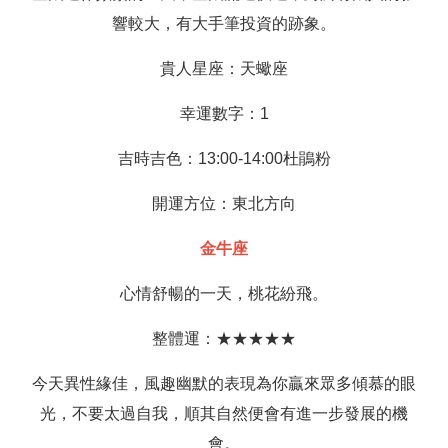
響較大，有大手筆投資的跡象。
貴人星座：天蠍座
幸運數字：1
吉時吉色：13:00-14:00杜鵑粉
開運方位：東北方向
金牛座
心情舒暢的一天，桃花紛飛。
整體運：★★★★★
今天異性緣佳，風趣幽默的表現為你贏來眾多傾慕的眼
光，不要太過自我，順其自然便會有進一步發展的機
會。