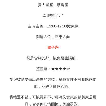
貴人星座：摩羯座
幸運數字：4
吉時吉色：15:00-17:00嫩芽綠
開運方位：正東方向
獅子座
切忌含糊其辭，以免發生誤解。
整體運：★★★★☆
愛與被愛要做出果斷的選擇，單身女性不可腳踏兩條
船，莫陷入情感誤區。
購物運不錯，可以買到不少經濟又實惠的精美家居用
品，會令你心情開懷，笑臉盈盈。