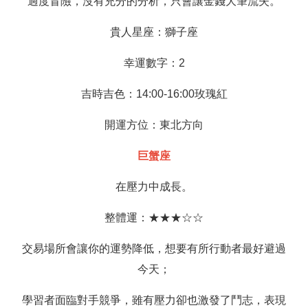
過度冒險，沒有充分的分析，只會讓金錢大筆流失。
貴人星座：獅子座
幸運數字：2
吉時吉色：14:00-16:00玫瑰紅
開運方位：東北方向
巨蟹座
在壓力中成長。
整體運：★★★☆☆
交易場所會讓你的運勢降低，想要有所行動者最好避過
今天；
學習者面臨對手競爭，雖有壓力卻也激發了鬥志，表現