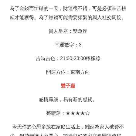
為了金錢而忙碌的一天，財運很不錯，可是必須辛苦耕
耘才能獲得。為了賺錢可能需要頻繁的與人社交周旋。
貴人星座：雙魚座
幸運數字：3
吉時吉色：21:00-23:00檸檬綠
開運方位：東南方向
雙子座
感情纖細，易有新的感觸。
整體運：★★★★☆
今天你的心思多放在家庭生活上，雖然為家人破費不
少，但花錢讓大家開心，製造良好的家庭氛圍很值得。