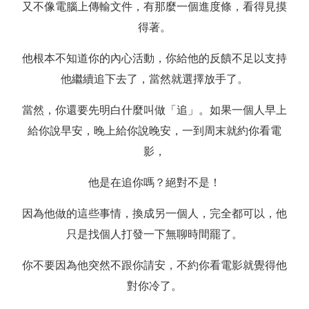
又不像電腦上傳輸文件，有那麼一個進度條，看得見摸
得著。
他根本不知道你的內心活動，你給他的反饋不足以支持
他繼續追下去了，當然就選擇放手了。
當然，你還要先明白什麼叫做「追」。如果一個人早上
給你說早安，晚上給你說晚安，一到周末就約你看電
影，
他是在追你嗎？絕對不是！
因為他做的這些事情，換成另一個人，完全都可以，他
只是找個人打發一下無聊時間罷了。
你不要因為他突然不跟你請安，不約你看電影就覺得他
對你冷了。