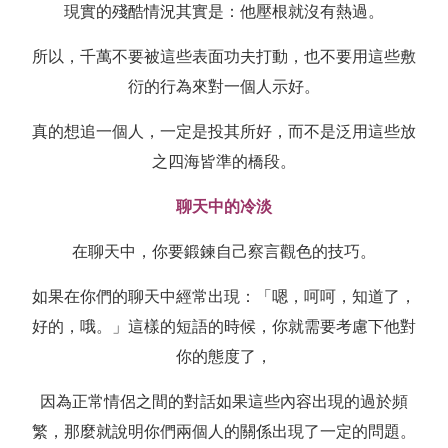
現實的殘酷情況其實是：他壓根就沒有熱過。
所以，千萬不要被這些表面功夫打動，也不要用這些敷
衍的行為來對一個人示好。
真的想追一個人，一定是投其所好，而不是泛用這些放
之四海皆準的橋段。
聊天中的冷淡
在聊天中，你要鍛鍊自己察言觀色的技巧。
如果在你們的聊天中經常出現：「嗯，呵呵，知道了，
好的，哦。」這樣的短語的時候，你就需要考慮下他對
你的態度了，
因為正常情侶之間的對話如果這些內容出現的過於頻
繁，那麼就說明你們兩個人的關係出現了一定的問題。