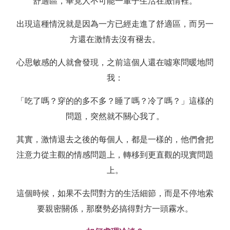
舒適區，畢竟人不可能一輩子生活在激情裡。
出現這種情況就是因為一方已經走進了舒適區，而另一
方還在激情去沒有褪去。
心思敏感的人就會發現，之前這個人還在噓寒問暖地問
我：
「吃了嗎？穿的的多不多？睡了嗎？冷了嗎？」這樣的
問題，突然就不關心我了。
其實，激情退去之後的每個人，都是一樣的，他們會把
注意力從主觀的情感問題上，轉移到更直觀的現實問題
上。
這個時候，如果不去問對方的生活細節，而是不停地索
要親密關係，那麼勢必搞得對方一頭霧水。