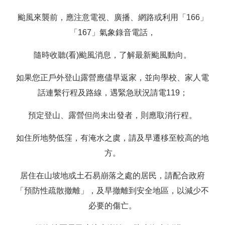
颱風來襲前，應注意電視、廣播、網路或利用「166」
「167」氣象錄音電話，
隨時收聽(看)颱風消息，了解最新颱風動向。
如果您正戶外登山露營應儘早返家，並向學校、家人電
話連繫行程及路線，遇緊急狀況請電119；
預定登山、露營但尚未出發者，則應取消行程。
如住所地勢低窪，有淹水之虞，請及早遷移至較高的地
方。
居住在山坡地或土石易崩落之處的居民，請配合政府
「預防性疏散撤離」，及早撤離到安全地區，以減少不
必要的傷亡。