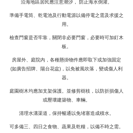
沿海地區居民應注意潮汐， 防止海水倒灌。
準備手電筒、乾電池及行動電源以備停電之需及求援之
用。
檢查門窗是否牢靠，關閉非必要門窗，必要時可加釘木
板。
房屋外、庭院內，各種懸掛物件應即取下或加強固定
(如廣告招牌、陽台花盆)，以免被風吹落，變成傷人利
器。
庭園樹木均應加支架保護。並修剪樹枝，以防折損傷人
或壓壞建築物、車輛。
清理水溝渠道，保持暢通以免堵塞造成積水。
可多備三、四日之食物、蔬果及乾糧，以備不時之需。