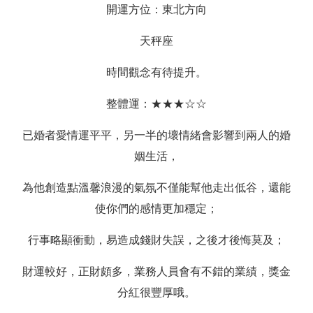
開運方位：東北方向
天秤座
時間觀念有待提升。
整體運：★★★☆☆
已婚者愛情運平平，另一半的壞情緒會影響到兩人的婚
姻生活，
為他創造點溫馨浪漫的氣氛不僅能幫他走出低谷，還能
使你們的感情更加穩定；
行事略顯衝動，易造成錢財失誤，之後才後悔莫及；
財運較好，正財頗多，業務人員會有不錯的業績，獎金
分紅很豐厚哦。