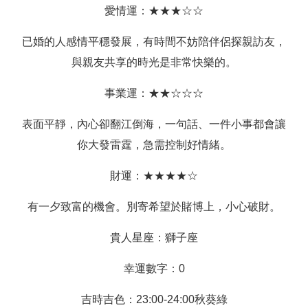
愛情運：★★★☆☆
已婚的人感情平穩發展，有時間不妨陪伴侶探親訪友，
與親友共享的時光是非常快樂的。
事業運：★★☆☆☆
表面平靜，內心卻翻江倒海，一句話、一件小事都會讓
你大發雷霆，急需控制好情緒。
財運：★★★★☆
有一夕致富的機會。別寄希望於賭博上，小心破財。
貴人星座：獅子座
幸運數字：0
吉時吉色：23:00-24:00秋葵綠