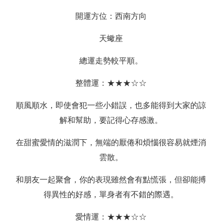
開運方位：西南方向
天蠍座
總運走勢較平順。
整體運：★★★☆☆
順風順水，即使會犯一些小錯誤，也多能得到大家的諒
解和幫助，要記得心存感激。
在甜蜜愛情的滋潤下，無端的厭倦和煩惱很容易就煙消
雲散。
和朋友一起聚會，你的表現雖然會有點慌張，但卻能搏
得異性的好感，單身者有不錯的際遇。
愛情運：★★★☆☆