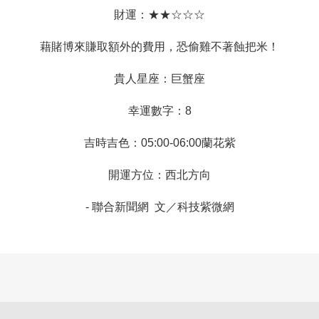
財運：★★☆☆☆
藉賭博來賺取額外的費用，恐偷雞不著蝕把米！
貴人星座：巨蟹座
幸運數字：8
吉時吉色：05:00-06:00蘭花紫
開運方位：西北方向
-
聯合新聞網
文／
科技紫微網