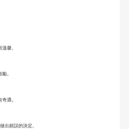
而溫馨。
鼓勵。
有奇遇。
做出錯誤的決定。