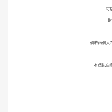
可
財
倘若兩個人
有些以自