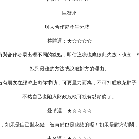
巨蟹座
與人合作易產生分歧。
整體運：★☆☆☆☆
時與合作者易出現不同的觀點，即使這樣也應彼此先放下執念，
找到最佳的方法或說服對方的理由。
若有朋友在經濟上向你求助，可要量力而為，不可打腫臉充胖子
不然自己也陷入財政危機可就有點頭痛了。
愛情運：★☆☆☆☆
，如果是自己亂花錢，被責備也是應該的喔！如果是對方胡鬧，
事業運：★☆☆☆☆