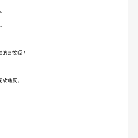
因。
。
婚的喜悅喔！
完成進度。