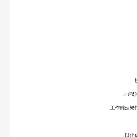
財運頗
工作雖然繁
以伴