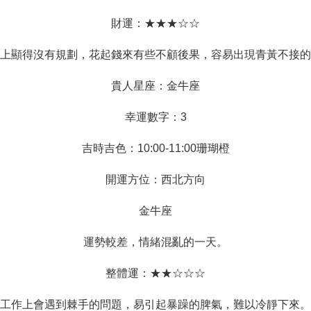
財運：★★★☆☆
上顯得沒有規劃，花起錢來有些不顧後果，容易出現青黃不接的
貴人星座：金牛座
幸運數字：3
吉時吉色：10:00-11:00珊瑚橙
開運方位：西北方向
金牛座
運勢較差，情緒混亂的一天。
整體運：★★☆☆☆
工作上會遇到棘手的問題，易引起暴躁的脾氣，難以冷靜下來。