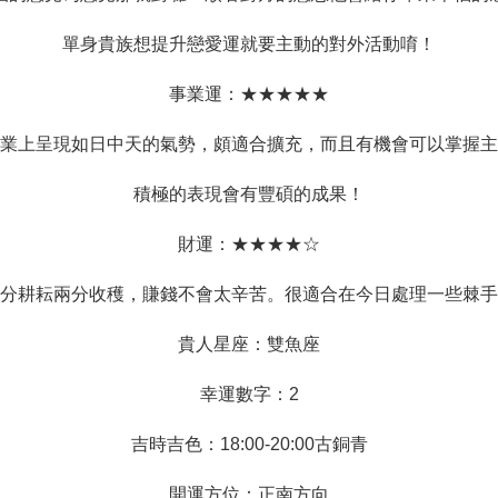
單身貴族想提升戀愛運就要主動的對外活動唷！
事業運：★★★★★
業上呈現如日中天的氣勢，頗適合擴充，而且有機會可以掌握主
積極的表現會有豐碩的成果！
財運：★★★★☆
分耕耘兩分收穫，賺錢不會太辛苦。很適合在今日處理一些棘手
貴人星座：雙魚座
幸運數字：2
吉時吉色：18:00-20:00古銅青
開運方位：正南方向