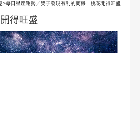
息
>
每日星座運勢／雙子發現有利的商機 桃花開得旺盛
花開得旺盛