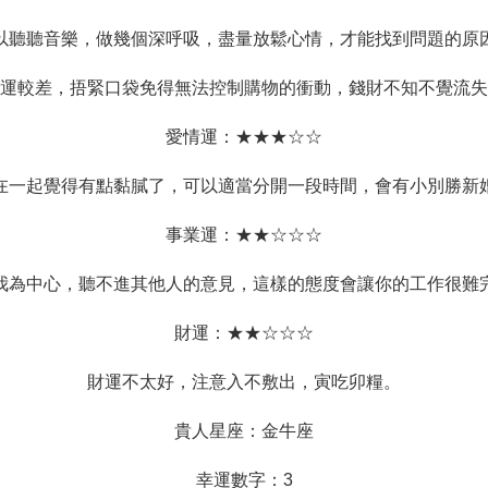
以聽聽音樂，做幾個深呼吸，盡量放鬆心情，才能找到問題的原
運較差，捂緊口袋免得無法控制購物的衝動，錢財不知不覺流失
愛情運：★★★☆☆
在一起覺得有點黏膩了，可以適當分開一段時間，會有小別勝新
事業運：★★☆☆☆
我為中心，聽不進其他人的意見，這樣的態度會讓你的工作很難
財運：★★☆☆☆
財運不太好，注意入不敷出，寅吃卯糧。
貴人星座：金牛座
幸運數字：3