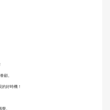
！
眷顧。
現的好時機！
感覺。