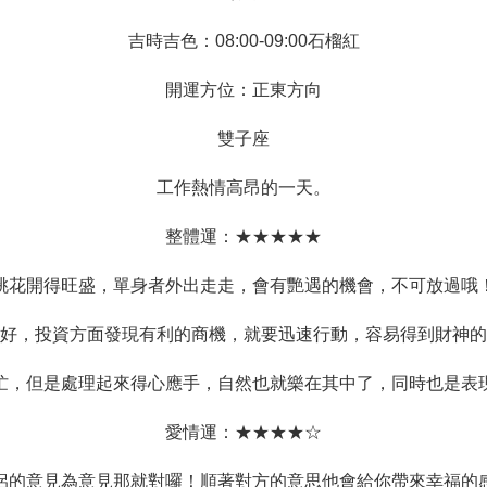
吉時吉色：08:00-09:00石榴紅
開運方位：正東方向
雙子座
工作熱情高昂的一天。
整體運：★★★★★
桃花開得旺盛，單身者外出走走，會有艷遇的機會，不可放過哦
好，投資方面發現有利的商機，就要迅速行動，容易得到財神的
忙，但是處理起來得心應手，自然也就樂在其中了，同時也是表
愛情運：★★★★☆
侶的意見為意見那就對囉！順著對方的意思他會給你帶來幸福的