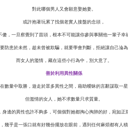
對此哪個男人又會願意娶她妻。
或許抱著玩累了找個老實人接盤的念頭，
不傻，一旦察覺到了苗頭，根本不可能讓你參與事關他一輩子幸
要防患於未然，趁未曾被欺騙，就要學會判斷，拒絕讓自己淪為
而女人的濫情，藏在這些小行為中，別大意了。
善於利用異性關係
在數量中取勝，遊走於眾多異性之間，藉助曖昧的言辭謀取一星
但濫情的女人，她不求數量只求質量。
，身邊的異性也許不夠多，可個個對她都掏心掏肺的好，宛如正
，幾乎是一張口就有好幾份擺放在眼前，遇到任何麻煩都有人積