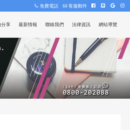
免費電話
客服郵件
驗分享
最新情報
聯絡我們
法律資訊
網站導覽