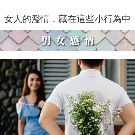
女人的濫情，藏在這些小行為中