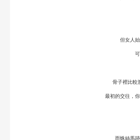
但女人始
可
骨子裡比較
最初的交往，你
而蛛絲馬跡