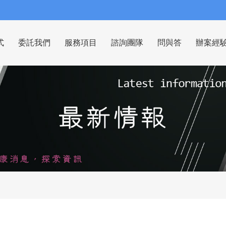
式
委託我們
服務項目
諮詢團隊
問與答
辦案經