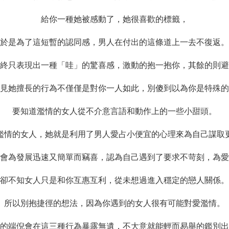
給你一種她被感動了，她很喜歡的標籤，
於是為了這短暫的認同感，男人在付出的這條道上一去不復返。
終只表現出一種「哇」的驚喜感，激動的抱一抱你，其餘的則避
見她擅長的行為不僅僅是對你一人如此，別傻到以為你是特殊的
要知道濫情的女人從不介意言語和動作上的一些小甜頭。
濫情的女人，她就是利用了男人愛占小便宜的心理來為自己謀取
會為發展迅速又簡單而竊喜，認為自己遇到了要求不苛刻，為愛
卻不知女人只是和你互惠互利，從未想過進入穩定的戀人關係。
所以別抱捷徑的想法，因為你遇到的女人很有可能對愛濫情。
的端倪會在這三種行為暴露無遺，不大意就能輕而易舉的鑑別出