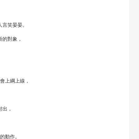
人言笑晏晏。
新的對象，
會上綱上線，
付出，
的動作。