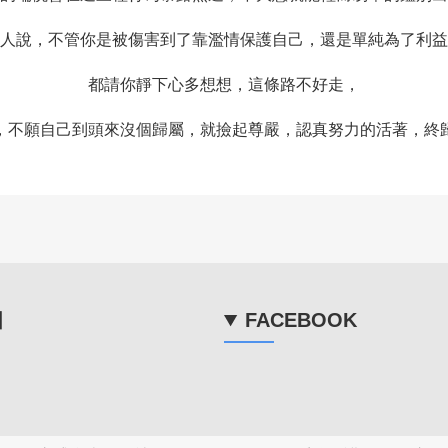
人說，不管你是被傷害到了靠濫情保護自己，還是單純為了利益
都請你靜下心多想想，這條路不好走，
，不願自己到頭來沒個歸屬，就撿起尊嚴，認真努力的活著，終
目
FACEBOOK