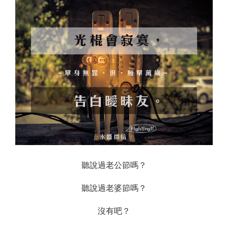
聽說過老公節嗎？
聽說過老婆節嗎？
沒有吧？