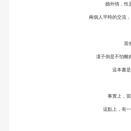
婚外情，性
兩個人平時的交流，
當
凜子倒是不怕離
這本書是
事實上，當
這點上，有一