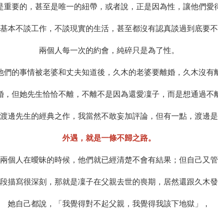
是重要的，甚至是唯一的紐帶，或者說，正是因為性，讓他們愛
基本不談工作，不談現實的生活，甚至都沒有認真談過到底要不
兩個人每一次的約會，純碎只是為了性。
他們的事情被老婆和丈夫知道後，久木的老婆要離婚，久木沒有
婚，但她先生恰恰不離，不離不是因為還愛凜子，而是想通過不
渡邊先生的經典之作，我當然不敢妄加評論，但有一點，渡邊是
外遇，就是一條不歸之路。
兩個人在曖昧的時候，他們就已經清楚不會有結果；但自己又管
段描寫很深刻，那就是凜子在父親去世的喪期，居然還跟久木發
她自己都說，「我覺得對不起父親，我覺得我該下地獄」，