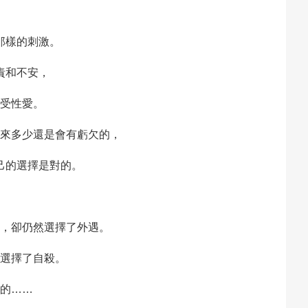
那樣的刺激。
責和不安，
受性愛。
來多少還是會有虧欠的，
己的選擇是對的。
，卻仍然選擇了外遇。
選擇了自殺。
的……