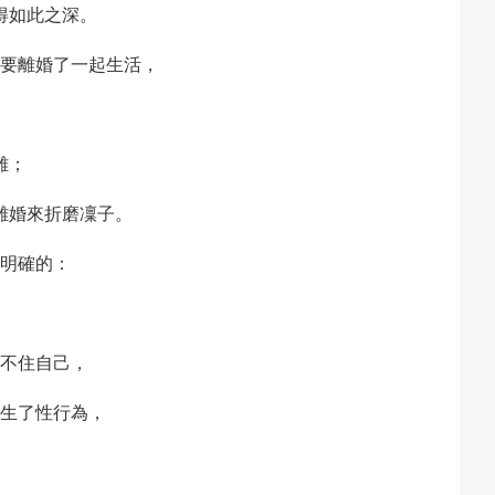
得如此之深。
要離婚了一起生活，
離；
離婚來折磨凜子。
明確的：
不住自己，
生了性行為，