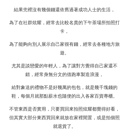
結果兜裡沒有幾個錢還依舊過著成功人士的生活，
為了在社群炫耀，經常去比較名貴的下午茶場所拍照打
卡，
為了能夠向別人展示自己家很有錢，經常去各種地方旅
遊。
尤其是談戀愛的年輕人，為了讓對方覺得自己家還不
錯，經常身無分文的借跑車製造浪漫，
給對象送的禮物不是好幾萬的包包，就是幾千塊錢的
鞋，每個月就那點薪水也隨便的出入各家百貨專櫃。
不管東西是否實用，只要買回來拍照炫耀都覺得好看，
但其實大部分東西買回來就放在家裡閒置，或是拍個照
就退貨了。