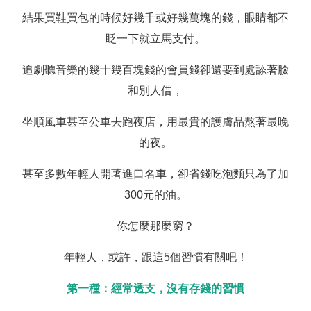
結果買鞋買包的時候好幾千或好幾萬塊的錢，眼睛都不
眨一下就立馬支付。
追劇聽音樂的幾十幾百塊錢的會員錢卻還要到處舔著臉
和別人借，
坐順風車甚至公車去跑夜店，用最貴的護膚品熬著最晚
的夜。
甚至多數年輕人開著進口名車，卻省錢吃泡麵只為了加
300元的油。
你怎麼那麼窮？
年輕人，或許，跟這5個習慣有關吧！
第一種：經常透支，沒有存錢的習慣