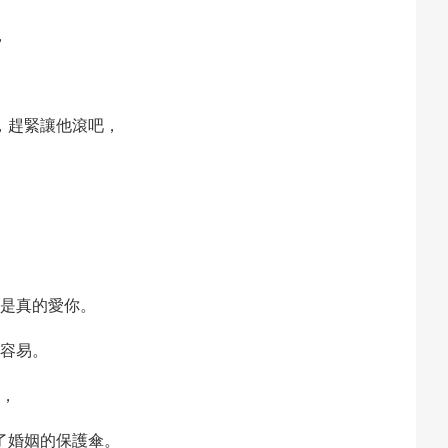
，
，趕緊讓他滾吧，
是真的愛你。
容易。
，
了婚姻的保護傘。