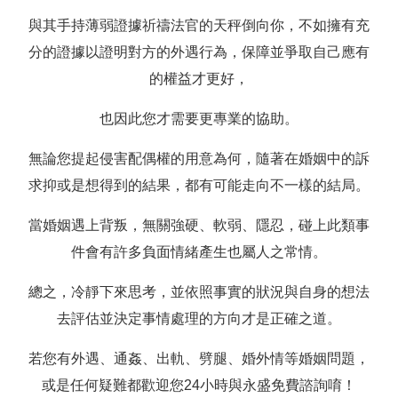
與其手持薄弱證據祈禱法官的天秤倒向你，不如擁有充
分的證據以證明對方的外遇行為，保障並爭取自己應有
的權益才更好，
也因此您才需要更專業的協助。
無論您提起侵害配偶權的用意為何，隨著在婚姻中的訴
求抑或是想得到的結果，都有可能走向不一樣的結局。
當婚姻遇上背叛，無關強硬、軟弱、隱忍，碰上此類事
件會有許多負面情緒產生也屬人之常情。
總之，冷靜下來思考，並依照事實的狀況與自身的想法
去評估並決定事情處理的方向才是正確之道。
若您有外遇、通姦、出軌、劈腿、婚外情等婚姻問題，
或是任何疑難都歡迎您24小時與永盛免費諮詢唷！