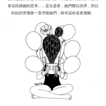
束這段婚姻的思考……是去是留，她們難以抉擇，所以
糾結的苦惱會一直伴隨她們，除非認命或者逃離。