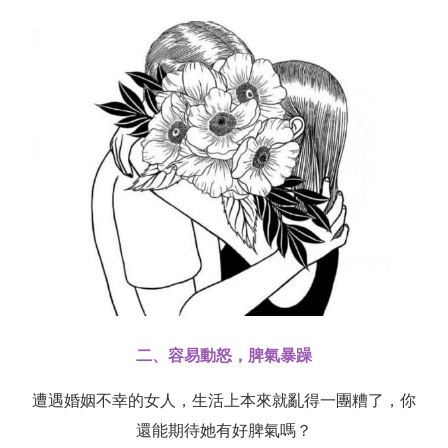
二、容易動怒，脾氣暴躁
遭遇婚姻不幸的女人，生活上本來就亂得一團糟了，你
還能期待她有好脾氣嗎？