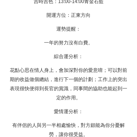
吉時吉色：13:00-14:00青金石藍
開運方位：正東方向
運勢提醒：
一年的努力沒有白費。
綜合運分析：
花點心思在情人身上，會加深對你的愛意唷；可以對前
期的收益做個總結，進行下一個的計劃；工作上的突出
表現很快便得到長官的賞識，同事間的協助也能起到一
定的作用。
愛情運分析：
有伴侶的人與另一半相處愉快，對方頗能為你分憂解
勞，讓你很受益。