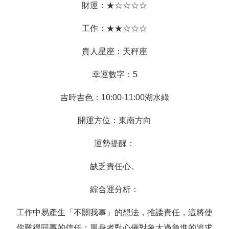
財運：★☆☆☆☆
工作：★★☆☆☆
貴人星座：天秤座
幸運數字：5
吉時吉色：10:00-11:00湖水綠
開運方位：東南方向
運勢提醒：
缺乏責任心。
綜合運分析：
工作中易產生「不關我事」的想法，推諉責任，這將使
你難得同事的信任；單身者對心儀對象太過急進的追求