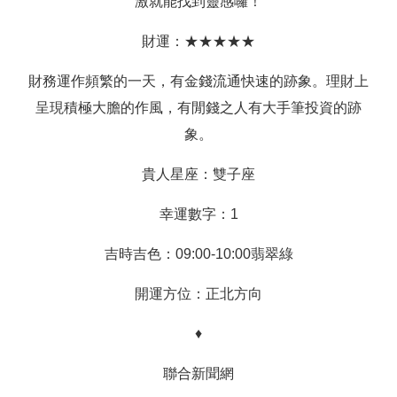
激就能找到靈感囉！
財運：★★★★★
財務運作頻繁的一天，有金錢流通快速的跡象。理財上
呈現積極大膽的作風，有閒錢之人有大手筆投資的跡
象。
貴人星座：雙子座
幸運數字：1
吉時吉色：09:00-10:00翡翠綠
開運方位：正北方向
♦
聯合新聞網