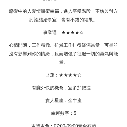
戀愛中的人愛情甜蜜幸福，進入平穩階段，不妨與對方
討論結婚事宜，會有不錯的結果。
事業運：★★★★☆
心情開朗，工作積極。雖然工作排得滿滿當當，可是並
沒有影響到你的情緒，反而增強了征服一切的勇氣與能
量。
財運：★★★★☆
有賺外快的機會，宜多加把握！
貴人星座：金牛座
幸運數字：5
吉時吉色：07:00-09:00青金石藍