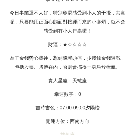
今日事業運不太好，特別容易感受到小人的干擾，其實
呢，只要能用正面心態面對接踵而來的小麻煩，就不會
感受到有小人作祟囉！
財運：★☆☆☆☆
為了金錢勞心費神，想到錢就頭痛，少接觸金錢遊戲，
包括股票、賭博在內，否則會搞得一身烏煙瘴氣。
貴人星座：天蠍座
幸運數字：0
吉時吉色：07:00-09:00夕陽橙
開運方位：西南方向
雙魚座