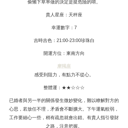
偷懶下草率做的決定是挺危險的唷。
貴人星座：天秤座
幸運數字：7
吉時吉色：21:00-23:00珍珠白
開運方位：東南方向
摩羯座
感受到阻力，有點力不從心。
整體運：★★☆☆☆
已婚者與另一半的關係發生微妙變化，難以瞭解對方的
心思，若放任不理，矛盾會不斷擴大。下午運氣較弱，
工作要細心一些，稍有疏忽就會出錯。有貴人指引發財
之路，注意把握。