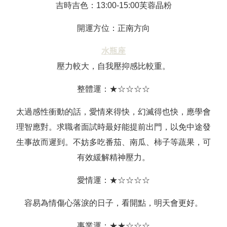
吉時吉色：13:00-15:00芙蓉晶粉
開運方位：正南方向
水瓶座
壓力較大，自我壓抑感比較重。
整體運：★☆☆☆☆
太過感性衝動的話，愛情來得快，幻滅得也快，應學會
理智應對。求職者面試時最好能提前出門，以免中途發
生事故而遲到。不妨多吃番茄、南瓜、柿子等蔬果，可
有效緩解精神壓力。
愛情運：★☆☆☆☆
容易為情傷心落淚的日子，看開點，明天會更好。
事業運：★★☆☆☆