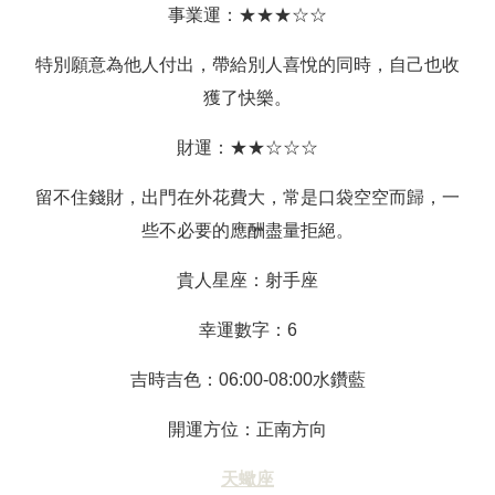
事業運：★★★☆☆
特別願意為他人付出，帶給別人喜悅的同時，自己也收
獲了快樂。
財運：★★☆☆☆
留不住錢財，出門在外花費大，常是口袋空空而歸，一
些不必要的應酬盡量拒絕。
貴人星座：射手座
幸運數字：6
吉時吉色：06:00-08:00水鑽藍
開運方位：正南方向
天蠍座