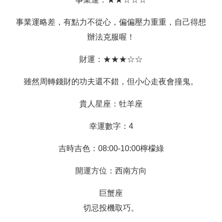
事業運略差，有點力不從心，偏偏壓力重重，自己得想
辦法克服喔！
財運：★★★☆☆
雖然周轉錢財的功夫還不錯，但小心走夜會撞鬼。
貴人星座：牡羊座
幸運數字：4
吉時吉色：08:00-10:00檸檬綠
開運方位：西南方向
巨蟹座
切忌投機取巧。