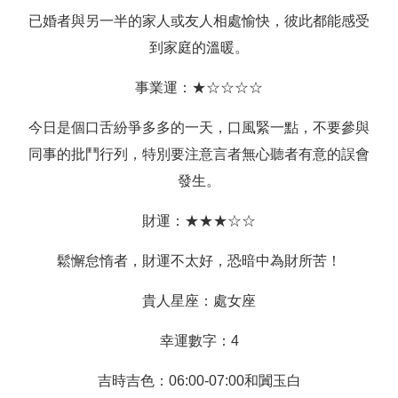
已婚者與另一半的家人或友人相處愉快，彼此都能感受
到家庭的溫暖。
事業運：★☆☆☆☆
今日是個口舌紛爭多多的一天，口風緊一點，不要參與
同事的批鬥行列，特別要注意言者無心聽者有意的誤會
發生。
財運：★★★☆☆
鬆懈怠惰者，財運不太好，恐暗中為財所苦！
貴人星座：處女座
幸運數字：4
吉時吉色：06:00-07:00和闐玉白