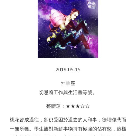
2019-05-15
牡羊座
切忌將工作與生活畫等號。
整體運：★★★☆☆
桃花皆成過往，卻仍受困於過去的人和事，徒增傷悲而
一無所獲。學生族對新鮮事物持有極強的佔有慾，這樣