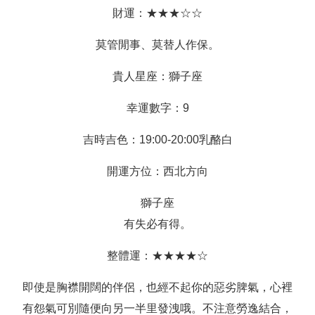
財運：★★★☆☆
莫管閒事、莫替人作保。
貴人星座：獅子座
幸運數字：9
吉時吉色：19:00-20:00乳酪白
開運方位：西北方向
獅子座
有失必有得。
整體運：★★★★☆
即使是胸襟開闊的伴侶，也經不起你的惡劣脾氣，心裡
有怨氣可別隨便向另一半里發洩哦。不注意勞逸結合，