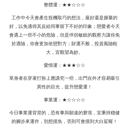
整體運：★★☆☆☆
工作中今天會產生投機取巧的想法，最好還是摒棄的
好，以免適得其反給同事留下不好的印象；戀愛者今天
會遇上一些不小的危險，但是伴侶敏銳的觀察力讓你免
於遇險，你會更加依戀對方；財運不般，投資風險較
大，宜觀望為妙。
愛情運：★★★☆☆
單身者在穿著打扮上應講究一些，出門在外才容易吸引
異性的目光，提升戀愛運！
事業運：★☆☆☆☆
今日事業運背背的，恐有事與願違的窘境，宜秉持穩健
的腳步來運作，別想摸魚，否則可會摸到大白鯊喔！