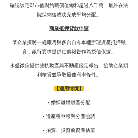
確認該宅邸市值與館藏價值總和超過八千萬，最終在法
院採納後成功完成平均分配。
商業抵押貸款申請
某企業擬將一處廠房與多台自有車輛辦理資產抵押融
資，銀行要求提供估價報告作為授信依據。
永盛徵信提供雙軌動產與不動產鑑定報告，協助企業順
利核貸並爭取最佳利率條件。
【適用情境】
• 婚姻離婚財產分配
• 遺產稅申報與分產協調
• 拍賣、投資前資產估值