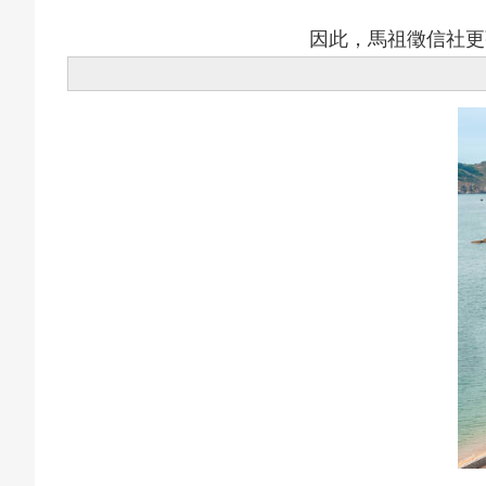
因此，馬祖徵信社更